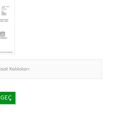
isat Kabloları
 GEÇ