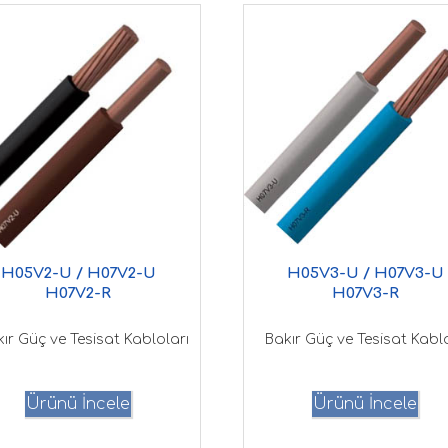
H05V2-U / H07V2-U
H05V3-U / H07V3-U
H07V2-R
H07V3-R
ır Güç ve Tesisat Kabloları
Bakır Güç ve Tesisat Kablo
Ürünü İncele
Ürünü İncele