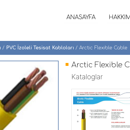
ANASAYFA
HAKKI
ı
/
PVC İzoleli Tesisat Kabloları
/ Arctic Flexible Cable
Arctic Flexible 
Kataloglar