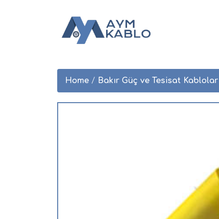
Home
/
Bakır Güç ve Tesisat Kablolar