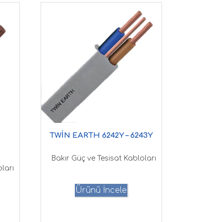
TWİN EARTH 6242Y – 6243Y
Bakır Güç ve Tesisat Kabloları
ları
Ürünü İncele