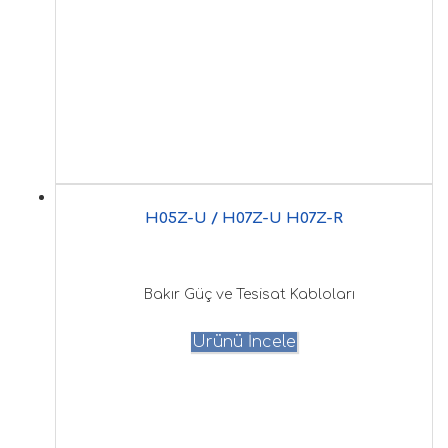
H05Z-U / H07Z-U H07Z-R
Bakır Güç ve Tesisat Kabloları
Ürünü İncele