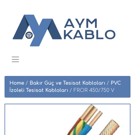
Home
/
Bakır Güç ve Tesisat Kabloları
/
PVC
İzoleli Tesisat Kabloları
/ FROR 450/750 V