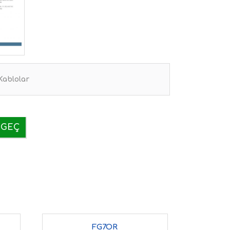
 Kablolar
 GEÇ
FG7OR