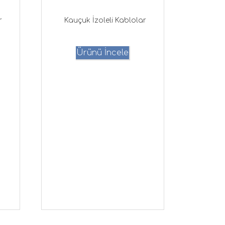
r
Kauçuk İzoleli Kablolar
Ürünü İncele