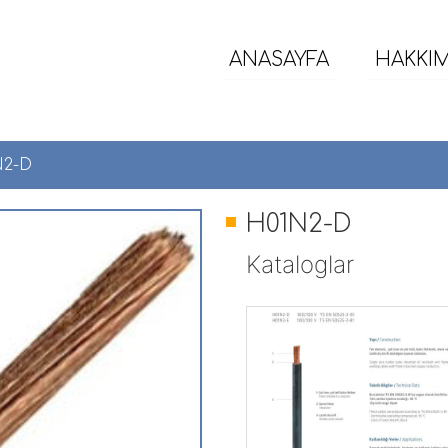
ANASAYFA
HAKKI
N2-D
H01N2-D
Kataloglar