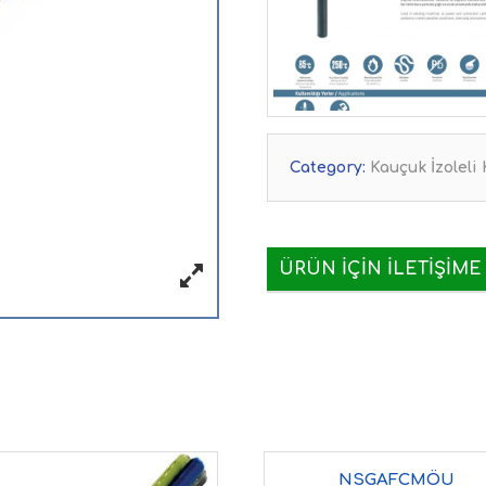
Category:
Kauçuk İzoleli
ÜRÜN IÇIN İLETIŞIME
NSGAFCMÖU