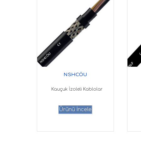
NSHCÖU
Kauçuk İzoleli Kablolar
Ürünü İncele