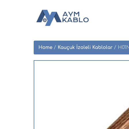
Home
/
Kauçuk İzoleli Kablolar
/ H01