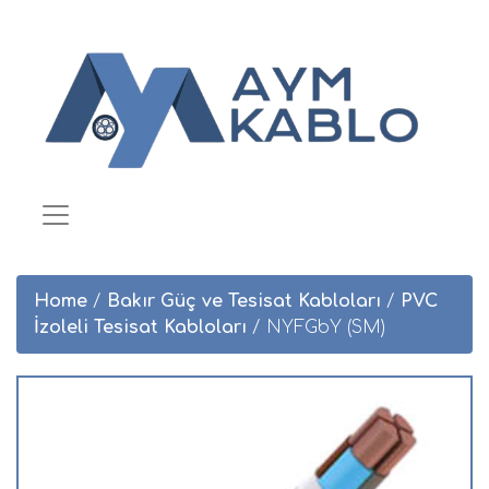
Home
/
Bakır Güç ve Tesisat Kabloları
/
PVC
İzoleli Tesisat Kabloları
/ NYFGbY (SM)