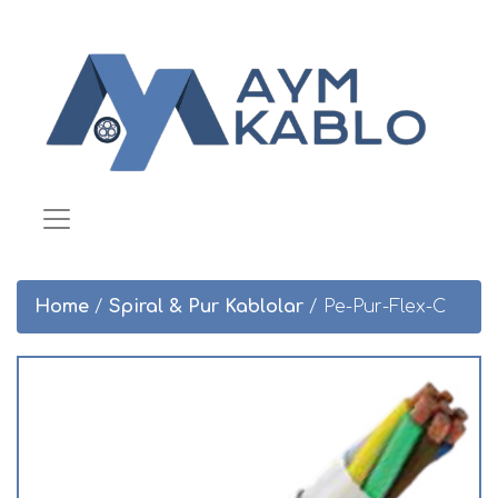
Home
/
Spiral & Pur Kablolar
/ Pe-Pur-Flex-C