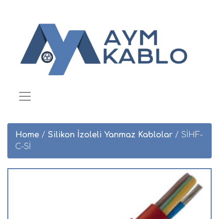
Home
/
Silikon İzoleli Yanmaz Kablolar
/ SİHF-
C-Sİ