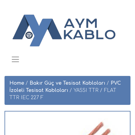
Home
/
Bakır Güç ve Tesisat Kabloları
/
PVC
İzoleli Tesisat Kabloları
/ YASSI TTR / FLAT
TTR IEC 227 F