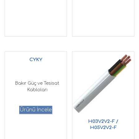
CYKY
Bakır Güç ve Tesisat
Kabloları
Ürünü İncele
H03V2V2-F /
H05V2V2-F