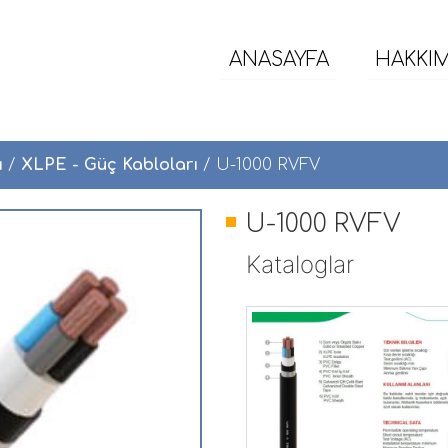
ANASAYFA
HAKKI
ı
/
XLPE - Güç Kabloları
/ U-1000 RVFV
U-1000 RVFV
Kataloglar