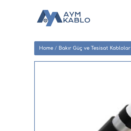
Home
/
Bakır Güç ve Tesisat Kablolar