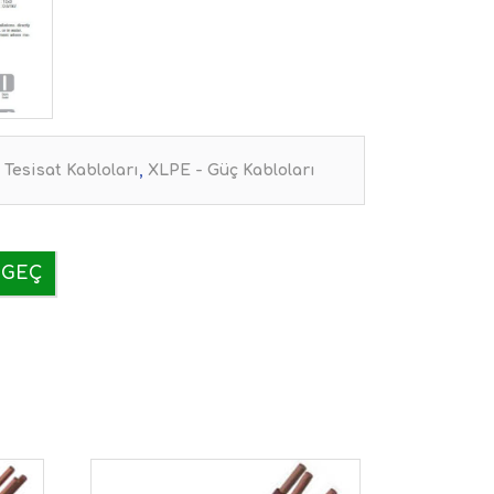
 Tesisat Kabloları
,
XLPE - Güç Kabloları
 GEÇ