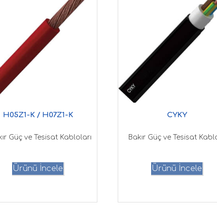
H05Z1-K / H07Z1-K
CYKY
ır Güç ve Tesisat Kabloları
Bakır Güç ve Tesisat Kablo
Ürünü İncele
Ürünü İncele